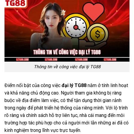
Thông tin về công việc đại lý TG88
Điểm nổi bật của công việc
đại lý TG88
nằm ở tính linh hoạt
và khả năng chủ động cao. Người tham gia không bị ràng
buộc về địa điểm làm việc, có thể tận dụng thời gian rảnh
trong ngày để phát triển hệ thống của riêng mình. Với lộ trình
rõ ràng và chính sách hỗ trợ liên tục, nhà cái mang đến môi
trường hợp tác phù hợp cho cả người mới lẫn những ai đã có
kinh nghiệm trong lĩnh vực trực tuyến.