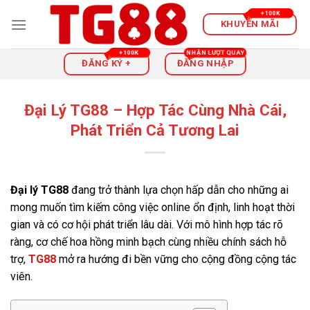
Skip
KHUYẾN MÃI
to
content
ĐĂNG KÝ +
ĐĂNG NHẬP
Đại Lý TG88 – Hợp Tác Cùng Nhà Cái,
Phát Triển Cả Tương Lai
Đại lý TG88
đang trở thành lựa chọn hấp dẫn cho những ai
mong muốn tìm kiếm công việc online ổn định, linh hoạt thời
gian và có cơ hội phát triển lâu dài. Với mô hình hợp tác rõ
ràng, cơ chế hoa hồng minh bạch cùng nhiều chính sách hỗ
trợ,
TG88
mở ra hướng đi bền vững cho cộng đồng cộng tác
viên.