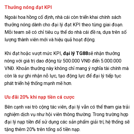
Thưởng nóng đạt KPI
Ngoài hoa hồng cố định, nhà cái còn triển khai chính sách
thưởng nóng dành cho đại lý đạt KPI theo từng giai đoạn.
Mỗi team sẽ có chỉ tiêu cụ thể do nhà cái đề ra, dựa trên số
lượng thành viên mới và hiệu quả hoạt động.
Khi đạt hoặc vượt mức KPI,
đại lý TG88
sẽ nhận thưởng
nóng với giá trị dao động từ 500.000 VNĐ đến 5.000.000
VNĐ. Khoản thưởng này không chỉ mang ý nghĩa tài chính mà
còn là sự ghi nhận nỗ lực, tạo động lực để đại lý tiếp tục
phát triển hệ thống mạnh mẽ hơn.
Ưu đãi 20% khi nạp tiền cá cược
Bên cạnh vai trò cộng tác viên, đại lý vẫn có thể tham gia trải
nghiệm dịch vụ như hội viên thông thường. Trong trường hợp
đại lý nạp tiền để sử dụng các sản phẩm giải trí, hệ thống sẽ
tặng thêm 20% trên tổng số tiền nạp.