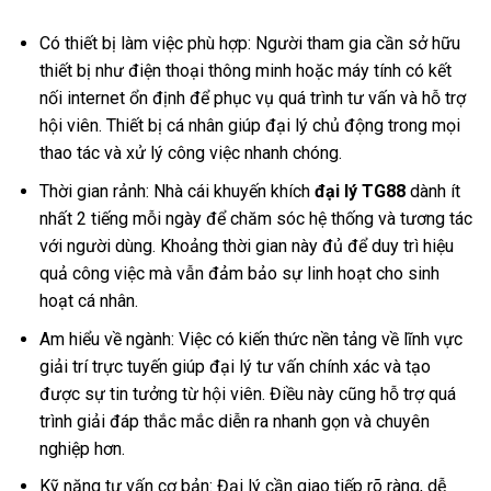
Có thiết bị làm việc phù hợp: Người tham gia cần sở hữu
thiết bị như điện thoại thông minh hoặc máy tính có kết
nối internet ổn định để phục vụ quá trình tư vấn và hỗ trợ
hội viên. Thiết bị cá nhân giúp đại lý chủ động trong mọi
thao tác và xử lý công việc nhanh chóng.
Thời gian rảnh: Nhà cái khuyến khích
đại lý TG88
dành ít
nhất 2 tiếng mỗi ngày để chăm sóc hệ thống và tương tác
với người dùng. Khoảng thời gian này đủ để duy trì hiệu
quả công việc mà vẫn đảm bảo sự linh hoạt cho sinh
hoạt cá nhân.
Am hiểu về ngành: Việc có kiến thức nền tảng về lĩnh vực
giải trí trực tuyến giúp đại lý tư vấn chính xác và tạo
được sự tin tưởng từ hội viên. Điều này cũng hỗ trợ quá
trình giải đáp thắc mắc diễn ra nhanh gọn và chuyên
nghiệp hơn.
Kỹ năng tư vấn cơ bản: Đại lý cần giao tiếp rõ ràng, dễ